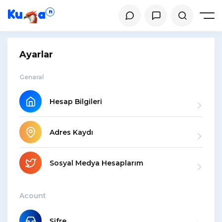
Ku
a
n
Ayarlar
Genaral
Hesap Bilgileri
Adres Kaydı
Sosyal Medya Hesaplarım
Acount
Şifre